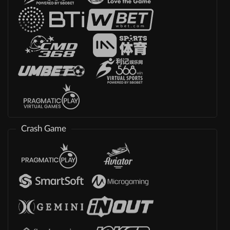
Crash Game