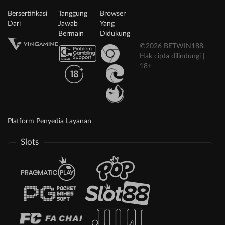
Bersertifikasi
Tanggung
Browser
Dari
Jawab
Yang
Bermain
Didukung
©2026 BETWIN188.
Hak cipta dilindungi |
18+
Platform Penyedia Layanan
Slots