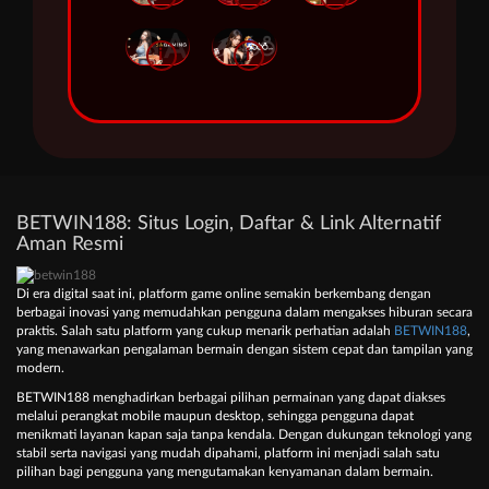
i
i
BETWIN188: Situs Login, Daftar & Link Alternatif
Aman Resmi
Di era digital saat ini, platform game online semakin berkembang dengan
berbagai inovasi yang memudahkan pengguna dalam mengakses hiburan secara
praktis. Salah satu platform yang cukup menarik perhatian adalah
BETWIN188
,
yang menawarkan pengalaman bermain dengan sistem cepat dan tampilan yang
modern.
BETWIN188 menghadirkan berbagai pilihan permainan yang dapat diakses
melalui perangkat mobile maupun desktop, sehingga pengguna dapat
menikmati layanan kapan saja tanpa kendala. Dengan dukungan teknologi yang
stabil serta navigasi yang mudah dipahami, platform ini menjadi salah satu
pilihan bagi pengguna yang mengutamakan kenyamanan dalam bermain.