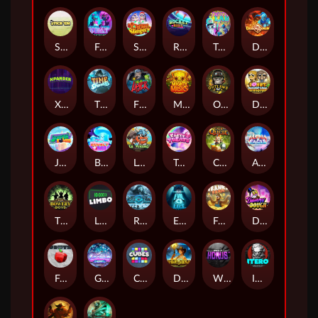
Stick'em
Feel The Beat
Snow Slingers
Rocket Reels
Twisted Lab
Dragon’s Domain
Xpander
Time Spinners
Fire My Laser
Mighty Masks
Outlasw Inc
Donut Division
Joker Bombs
BOUNCY BOMBS
Le Viking
Tasty Treats
Cash Quest
Alpha Eagle
The Bowery Boys
Limbo
Rise of Ymir
Evil Eyes
Frank's Farm
DONNY DOUGH
Frutz
Gronk's Gems
Cubes
Dawn of Kings
Wings of Horus
ITERO