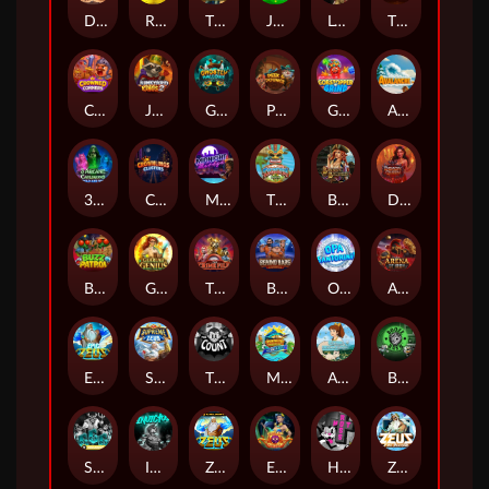
Darkside Prairie: Magical Beast
Raidmark
The Lost Book of Mummy’s Curse
Jumpasaurs
Leatherheads
The Jack & Rose
Crowned Corners
Junkyard Kings 2
Ghostly Hallows
Peek & Pounce
Gobstopper Grind
Avalanche
3 Arcane Cauldrons
Crownlings Clusters
Midnight Mirage
Tikitopia BoosterBelt
Bonnie's Buccaneers
Demon Queen
Buzz Patrol
Gearlab Genius
The Crime File
Behind Bars: Masterplan
Opa Santorini!
Arena of Iron
Epic Ze Zeus
Supreme Zeus
THE COUNT
MARLIN MASTERS: THE BIG HAUL
Aiko and the Wind Spirit
Booze Bash
SixSixSix
Invictus
Ze Zeus
Eye of Medusa
Hot Ross
Zeus Ze Zecond