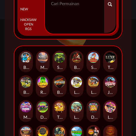
NEW
HACKSAW
OPEN
RGS
Beam Boys
Monkey Frenzy 2: Boss is Here!
Spinman
BULLETS AND BOUNTY
SMOKING DRAGON
The Luxe
BASH BROS
Ronin Stackways
Born Wild
LE ZEUS
LE COWBOY
JAWS OF JUSTICE
MIAMI MAYHEM
DONNY AND DANNY
TIGER LEGENDS
Le Fisherman
DEAL WITH DEATH
LE KING