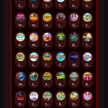
Chaos Crew
Cubes 2
Tai The Toad
The Respinners
Klowns
Vending Machine
Mystery Motel
Mayan Stackways
Harvest Wilds
Immortal Desire
Orb of Destiny
Stack'em
Keep 'em Cool
Magic Piggy
Pug Life
Eye of the Panda
Beast Below
Temple of Torment
Le Pharaoh
Let It Snow
Fear the Dark
Cash Compass
Miami Multiplier
Double Rainbow
Warrior Ways
Cursed Seas
King Carrot
Break Bones
Forest Fortune
Buffalo Stack'n'Sync
Dark Summoning
Cloud Princess
Shaolin Master
Book of Time
Drop'em
Jelly Slice