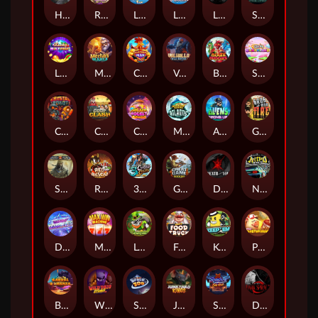
Hand of Anubis
Rise of Fortuna
LE FOOTBALL FAN
LE HOOLIGAN
Life and Death
Shadow Treasure
Lucky Multifruit
Merlin's Mania
Chicken Man
Valhalla: Wild Winter
Blaze Buddies
Sticky Candyland
Crystal Robot
Coop Clash
Chocolate Rocket
Marlin Masters Atlantis
Aliens Among Us
Grug Make Fire
Sand and Ashes
Red Rascal™
3 Cursed Chests™
Great Game Rockies
Death Becomes You
Nitro Nights
Dandy Diamonds
Max Win Machine
Le Prechaun
Fred's Food Truck
Keep 'em
Piggy Cluster Hunt
Barrel Bonanza
Wild Dojo Strike
Space Zoo
Junkyard Kings
Shadow Strike
Dark Spiral