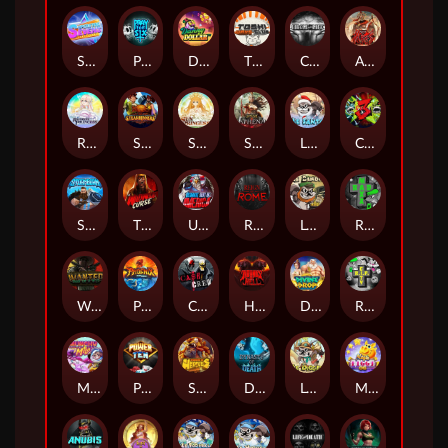
Superstar Sevens
PRAY FOR SIX
Danny Dollar
TOSHI WAYS CLUB
CIRCLE OF LIFE
ARMY OF ARES
RAINBOW PRINCESS
STEAMRUNNERS
SUN PRINCESS
SPEAR OF ATHENA
LE SANTA
CHAOS CREW 3
STORMBORN
THE WILDWOOD CURSE
Ultimate Slot of America
Reign of Rome
Le Bandit
Rad Maxx
Wanted Dead or a Wild
Phoenix
Cash Crew
Hounds Of Hell
Divine Drop
RIP City
Munchy Milo
Power of 10
Strength Of Hercules
Dynasty of Death
Le Digger
Magic Piggy OG