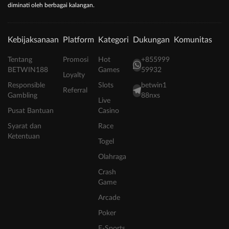
diminati oleh berbagai kalangan.
Kebijaksanaan
Platform
Kategori
Dukungan
Komunitas
Tentang
Promosi
Hot
+855999
BETWIN188
Games
59932
Loyalty
Responsible
Slots
betwin1
Referral
Gambling
88nxs
Live
Pusat Bantuan
Casino
Syarat dan
Race
Ketentuan
Togel
Olahraga
Crash
Game
Arcade
Poker
E-Sports