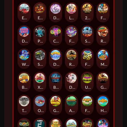
Eternal Duel
EPIC BULLETS & BOUNTY
Dusk Princess
Le Bunny
2 Wild 2 Die
Fist Of Destruction
Dork Unit
Pray for Three
Chaos Crew 2
Fighter Pit
Stormforged
Rusty & Curly
Wishbringer
Slayers Inc
Dorks of The Deep
Rotten
FRKN Bananas
Marlin Master
Benny The Beer
Xmas Drop
Bloodthirst
Densho
Undead Fortune
Gladiator Legends
Toshi Video Club
OmNom
Get The Cheese
Aztec Twist
Fruit Duel
Hop'n'Pop