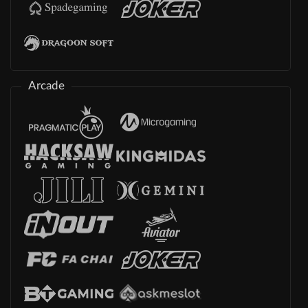
Arcade