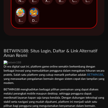
Napoleon
Elemental Link Water
XiYangYang
Banana Saga
CooCoo Farm
LuckyDiamond
Spindrift2
Dragon
BETWIN188: Situs Login, Daftar & Link Alternatif
Aman Resmi
Di era digital saat ini, platform game online semakin berkembang dengan
berbagai inovasi yang memudahkan pengguna dalam mengakses hiburan secara
praktis. Salah satu platform yang cukup menarik perhatian adalah
BETWIN188
,
yang menawarkan pengalaman bermain dengan sistem cepat dan tampilan yang
modern.
BETWIN188 menghadirkan berbagai pilihan permainan yang dapat diakses
melalui perangkat mobile maupun desktop, sehingga pengguna dapat
menikmati layanan kapan saja tanpa kendala. Dengan dukungan teknologi yang
stabil serta navigasi yang mudah dipahami, platform ini menjadi salah satu
pilihan bagi pengguna yang mengutamakan kenyamanan dalam bermain.