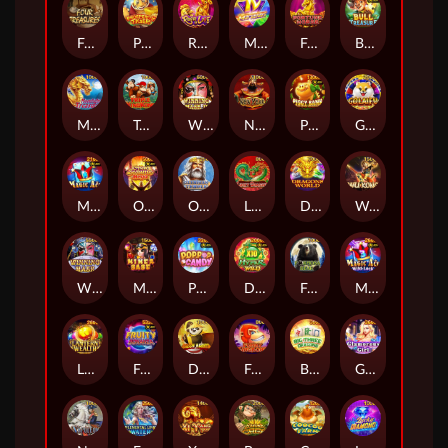
Four Treasures
Prosperity Tiger
Rooster In Love
MarvelousIV
FortuneHorse
Bull Treasure
Moonlight Treasure
TripleKingKong
Winning Mask II
New Year
Piggy Bank
GoLaiFu
Magic Ace
Open Sesame Mega
Olympian Temple
Lucky Dragons
DragonsWorld
Wukong
Winning Mask
MinerBabe
Pop Pop Candy
Dragon Soar - Hyper Wild
Formosa Bear
Magic Ace WILD LOCK
LanternWealth
Fruity Bonanza
Dragon Warrior
FunkyKingKong
Big Three Dragons
Glamorous Girl