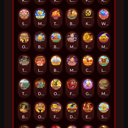
Ragnarok : Thor VS Loki
SuperNiubi
X-Huge_Fishin' Fever X-Huge
Combo Fruity Bonanza Combo
Pop Pop Candy 1000
Kong
SuperNiubiDeluxe
Mjolnir
TreasureBowl
Book of Mystery
Kingsman
Wonder Elephant
Open Sesame
Billionaire
Birds Party Deluxe
Moneybags Man
Fortune Treasure
MayaGoldCrazy
Trump Card
LuckySeven
Blossom of Wealth
Moneybags Man 2
CaiShen Coming
Legendary5
The Llama Adventure
DoubleWilds
OrientAnimals
Flirting Scholar Tang
GoldenDisco
Mahjong
Beauty And The Kingdom
OpenSesameII
Fortune Neko
DragonsGate
Elemental Link Fire
Spindrift