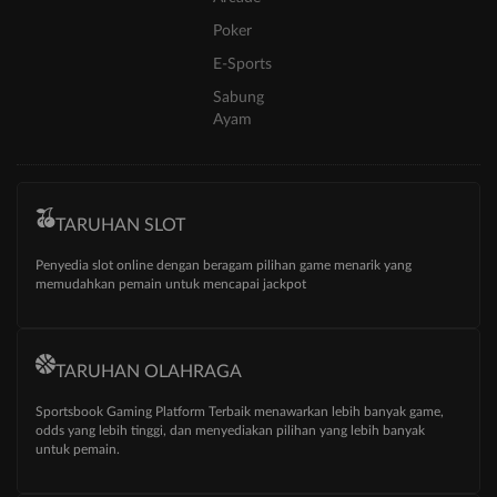
Poker
E-Sports
Sabung
Ayam
TARUHAN SLOT
Penyedia slot online dengan beragam pilihan game menarik yang
memudahkan pemain untuk mencapai jackpot
TARUHAN OLAHRAGA
Sportsbook Gaming Platform Terbaik menawarkan lebih banyak game,
odds yang lebih tinggi, dan menyediakan pilihan yang lebih banyak
untuk pemain.