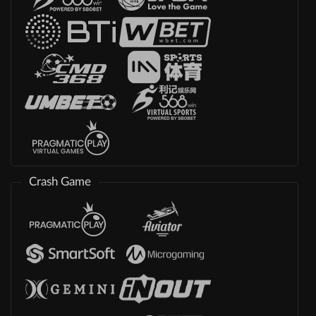
Crash Game